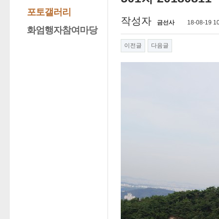
포토갤러리
작성자
금선사
18-08-19 1
화엄행자참여마당
이전글
다음글