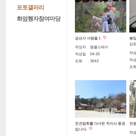
포토갤러리
화엄행자참여마당
금선사 사람들 1
봉암
신도
작성자
템플스테이
작
작성일
04-30
작
조회
3643
조
친견법회를 다녀온 직지사 풍경
전등
입니다.
작