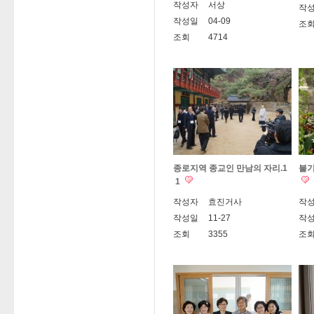
작성자
서상
작
작성일
04-09
조
조회
4714
종로지역 종교인 만남의 자리.1
불기
1
작성자
효진거사
작
작성일
11-27
작
조회
3355
조