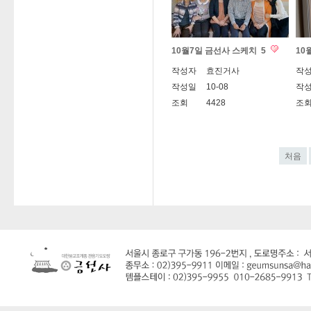
10월7일 금선사 스케치
5
10
작성자
효진거사
작
작성일
10-08
작
조회
4428
조
처음