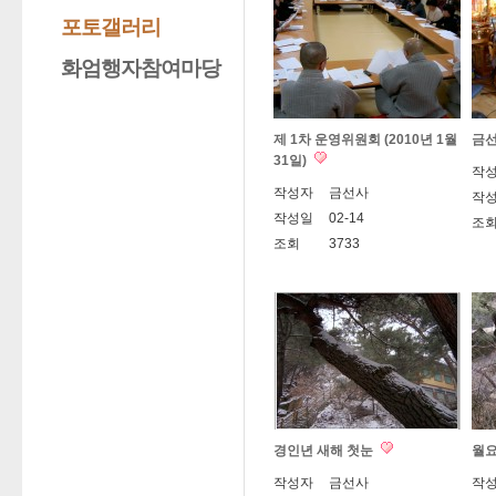
포토갤러리
화엄행자참여마당
제 1차 운영위원회 (2010년 1월
금선
31일)
작
작성자
금선사
작
작성일
02-14
조
조회
3733
경인년 새해 첫눈
월요
작성자
금선사
작