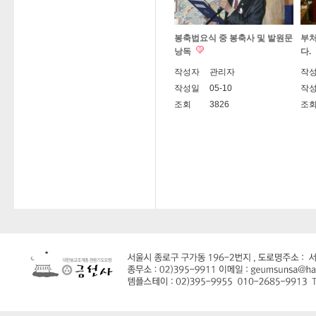
봉축법요식 중 봉축사 및 발원문
부처
낭독
다.
작성자
관리자
작
작성일
05-10
작
조회
3826
조