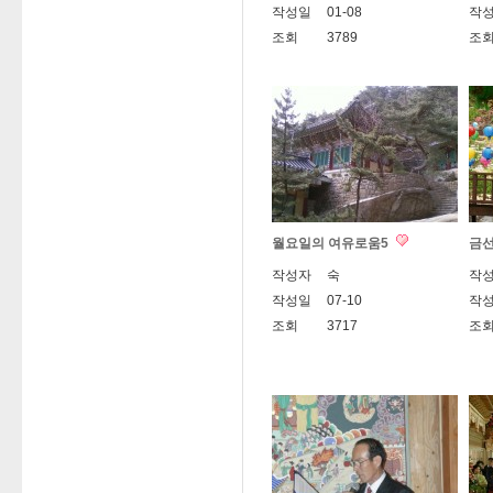
작성일
01-08
작
조회
3789
조
월요일의 여유로움5
금선
작성자
숙
작
작성일
07-10
작
조회
3717
조