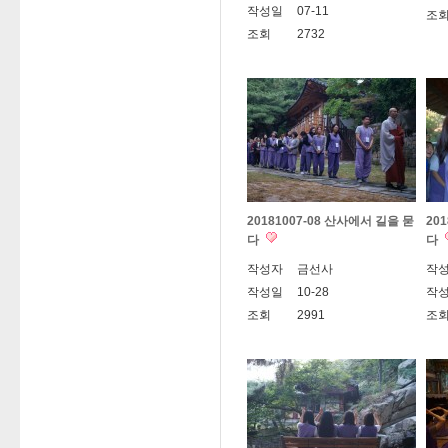
작성일
07-11
조
조회
2732
20181007-08 산사에서 길을 묻
20
다
다
작성자
금선사
작
작성일
10-28
작
조회
2991
조