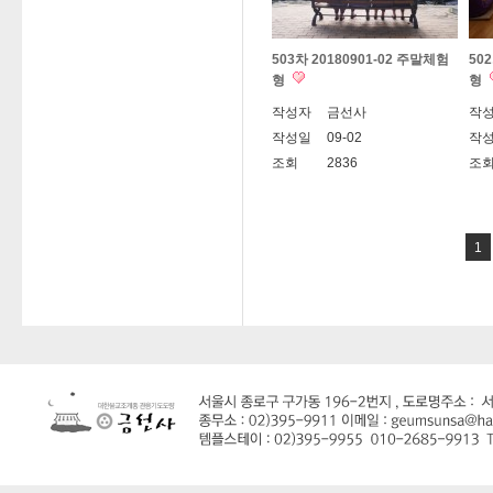
503차 20180901-02 주말체험
50
형
형
작성자
금선사
작
작성일
09-02
작
조회
2836
조
1