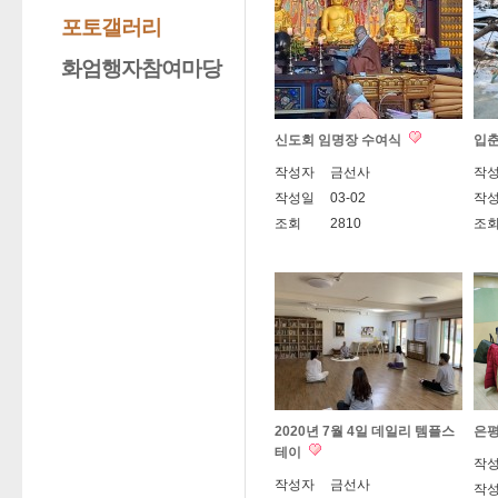
포토갤러리
화엄행자참여마당
신도회 임명장 수여식
입
작성자
금선사
작
작성일
03-02
작
조회
2810
조
2020년 7월 4일 데일리 템플스
은
테이
작
작성자
금선사
작