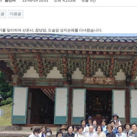
자
금선사
22-06-24 16:01
조회
4,213회
댓글
0건
전글
다음글
거를 맞이하여 선운사, 참당암, 도솔암 성지순례를 다녀왔습니다.