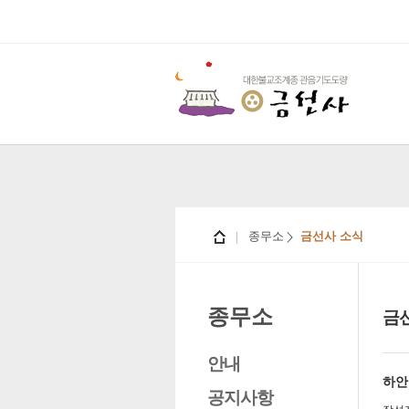
종무소
금선사 소식
종무소
금
안내
하안
공지사항