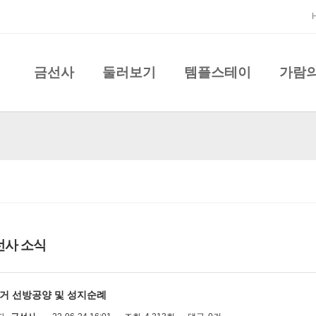
금선사
둘러보기
템플스테이
가람
선사 소식
거 선방공양 및 성지순례