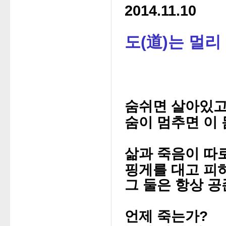
2014.11.10
도(道)는 멀리
숨쉬면 살아있고
숨이 멈추면 이 
삶과 죽음이 따
핑게를 대고 피
그 둘은 항상 공
언제 죽는가?