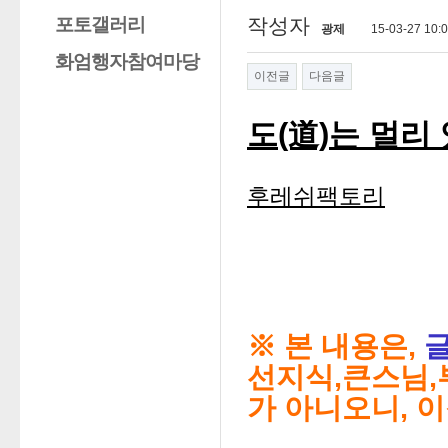
포토갤러리
작성자
광제
15-03-27 10:
화엄행자참여마당
이전글
다음글
도(道)는 멀리
후레쉬팩토리
※ 본 내용은,
선지식,큰스님,
가
아니오니, 