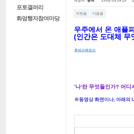
작성자
광제
15-02-19 19:13
포토갤러리
이전글
다음글
화엄행자참여마당
우주에서 온 애플
(인간은 도대체 무
후레쉬팩토리
'나'란 무엇들인가? 어디
※
동영상 화면이나, 아래의