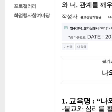
와 너, 관계를 깨
포토갤러리
화엄행자참여마당
작성자
불교상담개발원
14
연수교육_참가신청서.hwp
(12.
DATE : 20
7회 다운로드
이전글
다음글
불기2
나
1. 교육명 : “
-불교와 심리를 