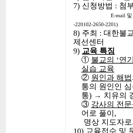
7)
신청
방법 : 첨
E-mail 
-2201
02-2650-2201
)
8) 주최 : 대
제선센터
9)
교육 특징
①
불교의 ‘연
실습 교육
②
원인과 해법
통의 원인인 심
통) → 치유의 
③
강사의 전문
어로 풀이,
명상 지도자로서
10)
교육접수 및 문