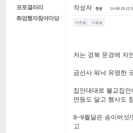
포토갤러리
작성자
천운
14-08-26 11:
화엄행자참여마당
이전글
다음글
저는 경북 문경에 자
금선사 워낙 유명한 
집안대대로 불교집안이
연등도 달고 행사도 
8~9월달은 송이버섯
고