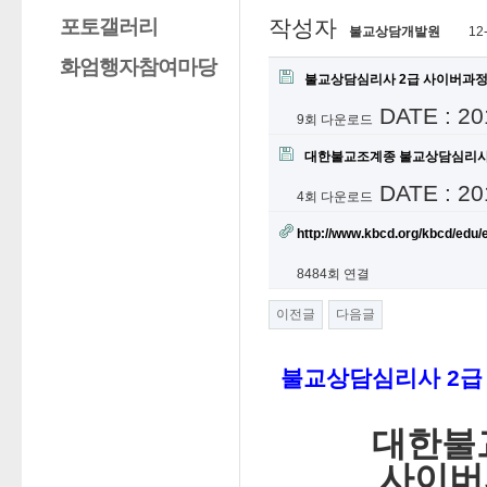
포토갤러리
작성자
불교상담개발원
12
화엄행자참여마당
불교상담심리사 2급 사이버과정 
DATE : 20
9회 다운로드
대한불교조계종 불교상담심리사 2
DATE : 20
4회 다운로드
http://www.kbcd.org/kbcd/edu/
8484회 연결
이전글
다음글
불교상담심리사 2급
대한불
사이버