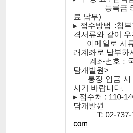
등록금 50만원
료 납부)
▸ 접수방법 :첨
격서류와 같이 우편
이메일로 서류를
래계좌로 납부하
계좌번호 : 국민은
담개발원>
통장 입금 시 ‘
시기 바랍니다.
▸ 접수처 : 110
담개발원
T: 02-737-7378
com