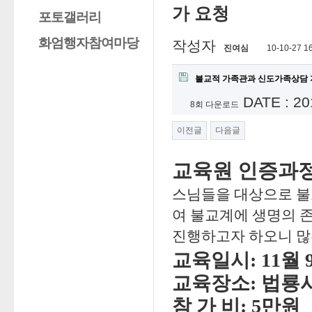
가 요청
포토갤러리
화엄행자참여마당
작성자
진여심
10-10-27 1
불교적 가족관과 신도가족상담 지도
DATE : 20
8회 다운로드
이전글
다음글
교육원 인증과정
스님들을 대상으로 불
여 불교계에 생명의 
진행하고자 하오니 많
교육일시: 11월 9
교육장소: 법룡
참 가 비: 5만원