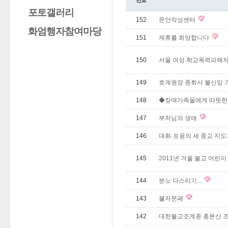
번호
포토갤러리
152
문안작성센터
화엄행자참여마당
151
제휴를 희망합니다
150
서울 여성∙학교폭력피해자
149
호계원장 종회서 불신임 가능
148
◆장애가족들에게 따뜻한
147
부처님의 생애
146
대화·포용의 세 종교 지
145
2011년 겨울 불교 어린
144
분노 다스리기...
143
불자문패
142
대한불교조계종 총본산 