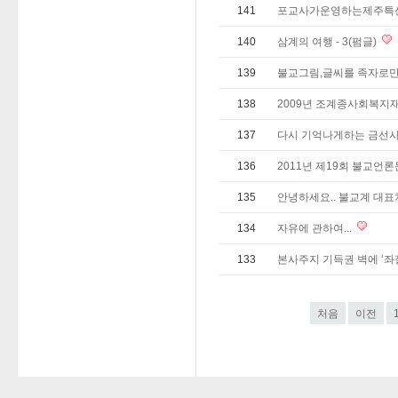
141
포교사가운영하는제주특
140
삼계의 여행 - 3(펌글)
139
불교그림,글씨를 족자로
138
2009년 조계종사회복지
137
다시 기억나게하는 금선
136
2011년 제19회 불교언
135
안녕하세요.. 불교계 대
134
자유에 관하여...
133
본사주지 기득권 벽에 ‘좌
처음
이전