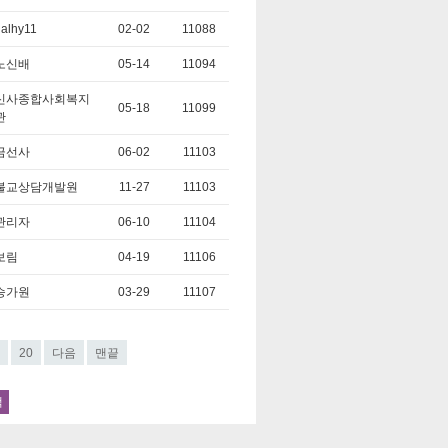
nalhy11
02-02
11088
노신배
05-14
11094
신사종합사회복지
05-18
11099
관
금선사
06-02
11103
불교상담개발원
11-27
11103
관리자
06-10
11104
보림
04-19
11106
승가원
03-29
11107
20
다음
맨끝