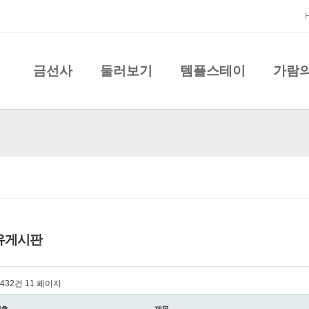
금선사
둘러보기
템플스테이
가람
유게시판
l 432건
11 페이지