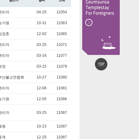
글쓴이
날짜
조회
관리자
04-25
11054
승가원
10-31
11063
정경춘
12-02
11065
관리자
03-25
11071
관리자
03-16
11077
현장
03-15
11079
부산불교연합회
10-27
11080
관리자
12-06
11081
승가원
12-05
11086
관리자
03-25
11087
혜원
10-23
11087
풍객
12-25
11087