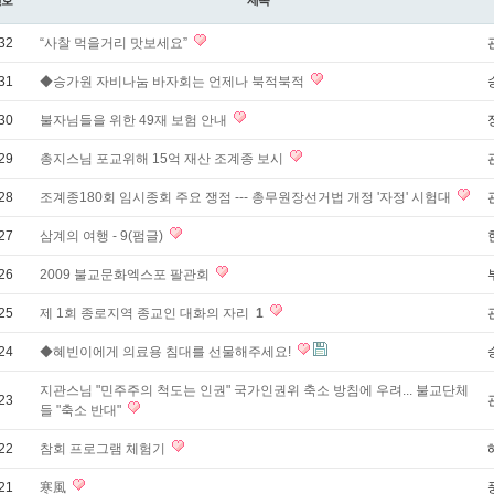
번호
제목
32
“사찰 먹을거리 맛보세요”
31
◆승가원 자비나눔 바자회는 언제나 북적북적
30
불자님들을 위한 49재 보험 안내
29
총지스님 포교위해 15억 재산 조계종 보시
28
조계종180회 임시종회 주요 쟁점 --- 총무원장선거법 개정 '자정' 시험대
27
삼계의 여행 - 9(펌글)
26
2009 불교문화엑스포 팔관회
25
제 1회 종로지역 종교인 대화의 자리
1
24
◆혜빈이에게 의료용 침대를 선물해주세요!
지관스님 "민주주의 척도는 인권" 국가인권위 축소 방침에 우려... 불교단체
23
들 "축소 반대"
22
참회 프로그램 체험기
21
寒風