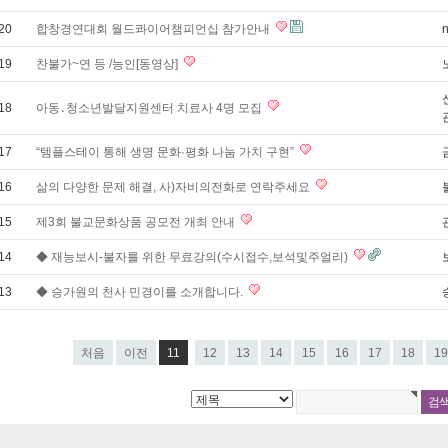
20
합창경연대회 월드콰이어챔피언십 참가안내
19
찬불가~연 등 /능인[동영상]
18
아동․청소년발달지원센터 치료사 4명 모집
17
“템플스테이 통해 생명 문화·평화 나눔 가치 구현”
16
삶의 다양한 문제 해결, 사)자비의전화로 연락주세요
15
제3회 불교문화상품 공모전 개최 안내
14
◆ 재능보시-불자를 위한 무료강의(수시접수,보석및주얼리)
13
◆ 승가원의 천사 민경이를 소개합니다.
처음
이전
11
12
13
14
15
16
17
18
19