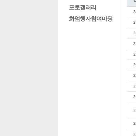
포토갤러리
2
화엄행자참여마당
2
2
2
2
2
2
2
2
2
2
2