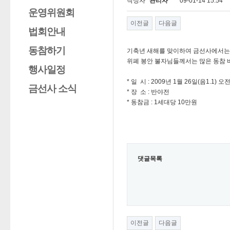
작성자
관리자
09-01-14 15:54
운영위원회
이전글
다음글
법회안내
동참하기
기축년 새해를 맞이하여 금선사에서는 
위폐 봉안 불자님들께서는 많은 동참 
행사일정
* 일 시 : 2009년 1월 26일(음1.1) 오
금선사 소식
* 장 소 : 반야전
* 동참금 : 1세대당 10만원
댓글목록
이전글
다음글