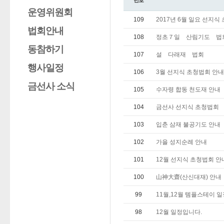
번호
운영위원회
109
2017년 6월 일요 선지식
법회안내
108
정초７일 산림기도 법
동참하기
107
설 다래재 법회
행사일정
106
3월 선지식 초청법회 안내
금선사 소식
105
수자령 합동 천도재 안내
104
금선사 선지식 초청법회
103
입춘 삼재 불공기도 안내
102
가을 성지순례 안내
101
12월 선지식 초청법회 안
100
山神大齋(산신대재) 안내
99
11월,12월 템플스테이 
98
12월 일정입니다.