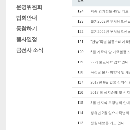
번호
운영위원회
124
백중 영가천도 49일 기도
법회안내
123
불기2562년 부처님오신
동참하기
122
불기2562년 부처님오신
행사일정
121
"만남"특별 템플스테이 6
금선사 소식
120
5월 가족의 달 가족템플
119
22기 불교대학 입학 안내
118
목정굴 불사 회향식 및 개
117
2017년 6월 일요 선지식
116
2017 봄 성지순례 및 선
115
3월 선지식 초청법회 안내
114
정유년 2월 일요가족법회
113
정월 대보름 기도 안내