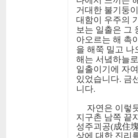
다에서 느끼는 
거대한 불기둥이
대함이 우주의 
보는 일출은 그
아오르는 해 촉
을 해쭉 밀고 나
해는 서녘하늘로
일출이기에 자여
있었습니다. 금
니다.
자연은 이렇듯
지구촌 남쪽 끝
성주괴공(成住塊
상에 대한 진리를