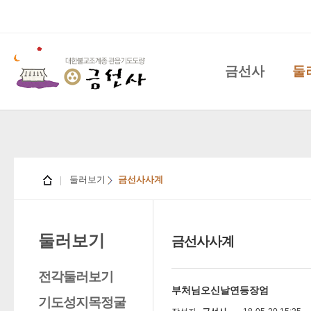
금선사
둘
둘러보기
금선사사계
둘러보기
금선사사계
전각둘러보기
부처님오신날연등장엄
기도성지목정굴