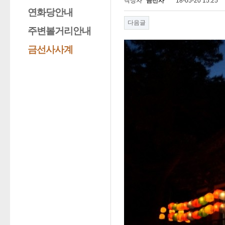
작성자
금선사
18-05-20 15:25
연화당안내
다음글
주변볼거리안내
금선사사계