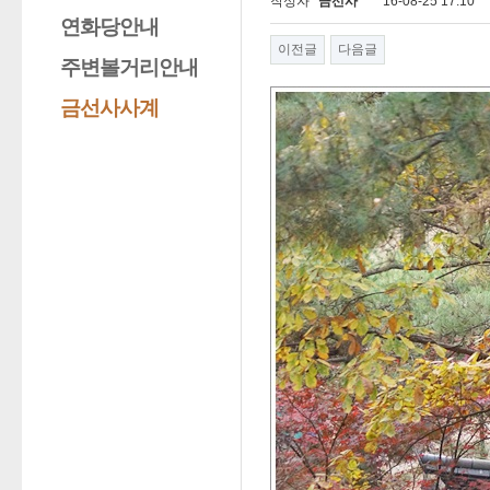
작성자
금선사
16-08-25 17:10
연화당안내
이전글
다음글
주변볼거리안내
금선사사계